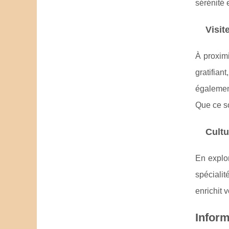
sérénité 
Visit
À proximi
gratifia
égalemen
Que ce so
Cultu
En explo
spécialit
enrichit 
Inform