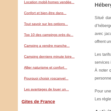
Location mobil-homes vendée...
Héber
Confort et bien-être dans...
Situé da
Tout savoir sur les options...
d’héberg
avec jac
Top 10 des campings près du...
offrent u
Camping a vendre manche...
Les tarif
Camping derniere minute loire...
services 
Allier naturisme et confort...
À noter 
personne
Pourquoi choisir roscanvel...
Les avantages de louer un...
Pour une
Les règle
Gites de France