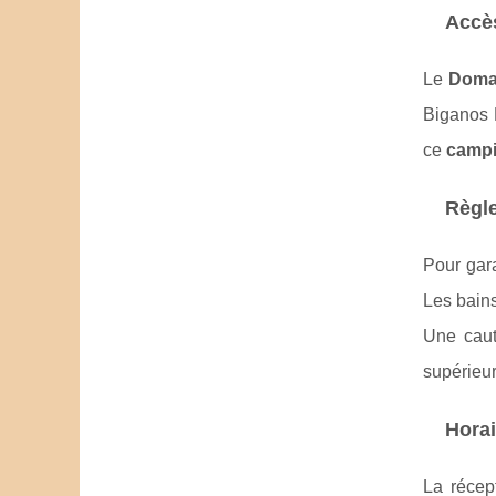
Accès
Le
Doma
Biganos F
ce
campi
Règle
Pour gar
Les bains
Une caut
supérieu
Horai
La récep