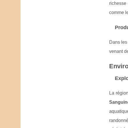
richesse 
comme les
Produ
Dans les 
venant d
Enviro
Explo
La régio
Sanguin
aquatique
randonné