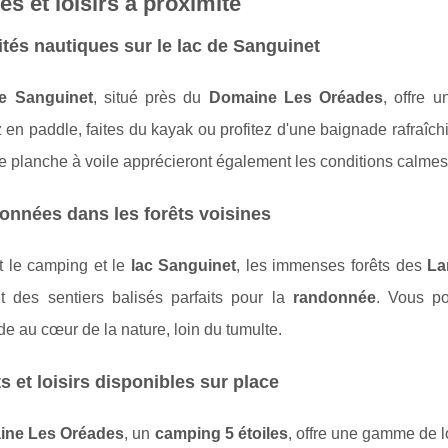
tés et loisirs à proximité
ités nautiques sur le lac de Sanguinet
de Sanguinet
, situé près du
Domaine Les Oréades
, offre 
en paddle, faites du kayak ou profitez d'une baignade rafraîc
de planche à voile apprécieront également les conditions calmes 
nnées dans les forêts voisines
t le camping et le
lac Sanguinet
, les immenses forêts des
La
t des sentiers balisés parfaits pour la
randonnée
. Vous po
 au cœur de la nature, loin du tumulte.
s et loisirs disponibles sur place
ine Les Oréades
, un
camping 5 étoiles
, offre une gamme de lo