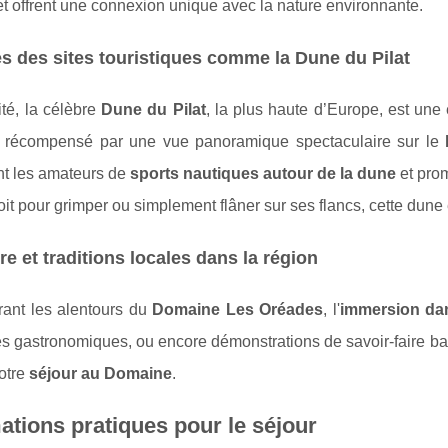
et offrent une connexion unique avec la nature environnante.
es des sites touristiques comme la Dune du Pilat
té, la célèbre
Dune du Pilat
, la plus haute d’Europe, est une
nt, récompensé par une vue panoramique spectaculaire sur le
t les amateurs de
sports nautiques autour de la dune
et pro
it pour grimper ou simplement flâner sur ses flancs, cette dun
re et traditions locales dans la région
rant les alentours du
Domaine Les Oréades
, l'
immersion dan
és gastronomiques, ou encore démonstrations de savoir-faire bas
votre
séjour au Domaine
.
ations pratiques pour le séjour