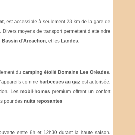
et
, est accessible à seulement 23 km de la gare de
. Divers moyens de transport permettent d’atteindre
e
Bassin d’Arcachon
, et les
Landes
.
èglement du
camping étoilé Domaine Les Oréades
.
on d’appareils comme
barbecues au gaz
est autorisée.
ation. Les
mobil-homes
premium offrent un confort
its pour des
nuits reposantes
.
 ouverte entre 8h et 12h30 durant la haute saison.