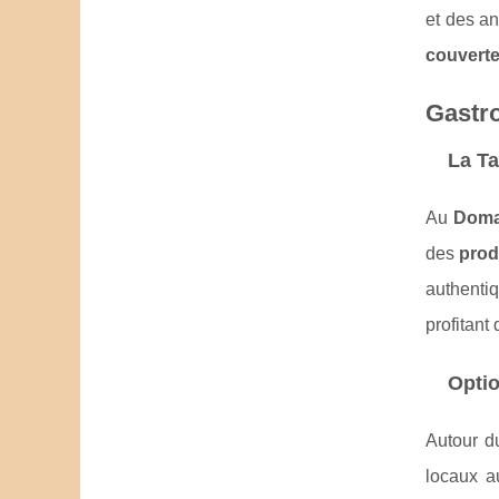
et des an
couvert
Gastro
La T
Au
Doma
des
prod
authenti
profitant
Optio
Autour 
locaux a