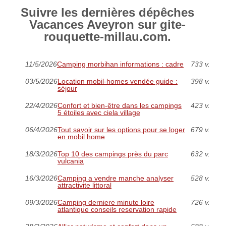
Suivre les dernières dépêches
Vacances Aveyron sur gite-
rouquette-millau.com.
11/5/2026
Camping morbihan informations : cadre
733 v.
03/5/2026
Location mobil-homes vendée guide :
398 v.
séjour
22/4/2026
Confort et bien-être dans les campings
423 v.
5 étoiles avec ciela village
06/4/2026
Tout savoir sur les options pour se loger
679 v.
en mobil home
18/3/2026
Top 10 des campings près du parc
632 v.
vulcania
16/3/2026
Camping a vendre manche analyser
528 v.
attractivite littoral
09/3/2026
Camping derniere minute loire
726 v.
atlantique conseils reservation rapide