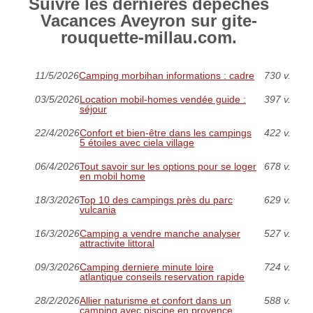
Suivre les dernières dépêches
Vacances Aveyron sur gite-
rouquette-millau.com.
11/5/2026
Camping morbihan informations : cadre
730 v.
03/5/2026
Location mobil-homes vendée guide :
397 v.
séjour
22/4/2026
Confort et bien-être dans les campings
422 v.
5 étoiles avec ciela village
06/4/2026
Tout savoir sur les options pour se loger
678 v.
en mobil home
18/3/2026
Top 10 des campings près du parc
629 v.
vulcania
16/3/2026
Camping a vendre manche analyser
527 v.
attractivite littoral
09/3/2026
Camping derniere minute loire
724 v.
atlantique conseils reservation rapide
28/2/2026
Allier naturisme et confort dans un
588 v.
camping avec piscine en provence