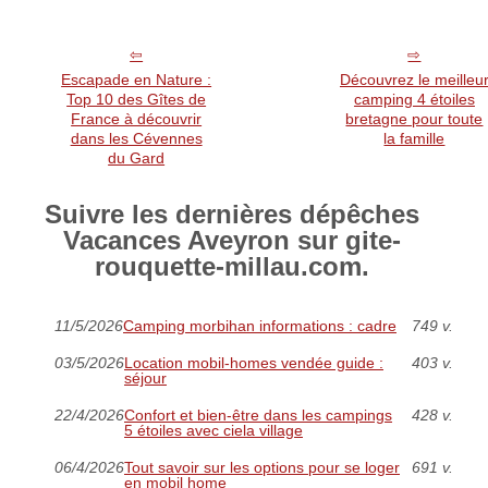
Escapade en Nature :
Découvrez le meilleu
Top 10 des Gîtes de
camping 4 étoiles
France à découvrir
bretagne pour toute
dans les Cévennes
la famille
du Gard
Suivre les dernières dépêches
Vacances Aveyron sur gite-
rouquette-millau.com.
11/5/2026
Camping morbihan informations : cadre
749 v.
03/5/2026
Location mobil-homes vendée guide :
403 v.
séjour
22/4/2026
Confort et bien-être dans les campings
428 v.
5 étoiles avec ciela village
06/4/2026
Tout savoir sur les options pour se loger
691 v.
en mobil home