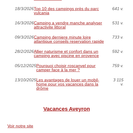
18/3/2026
Top 10 des campings près du parc
641 v.
vulcania
16/3/2026
Camping a vendre manche analyser
531 v.
attractivite littoral
09/3/2026
Camping derniere minute loire
733 v.
atlantique conseils reservation rapide
28/2/2026
Allier naturisme et confort dans un
592 v.
camping avec piscine en provence
05/12/2025
Pourquoi choisir roscanvel pour
759 v.
camper face à la mer ?
13/10/2025
Les avantages de louer un mobil-
3 115
home pour vos vacances dans la
v.
drôme
Vacances Aveyron
Voir notre site